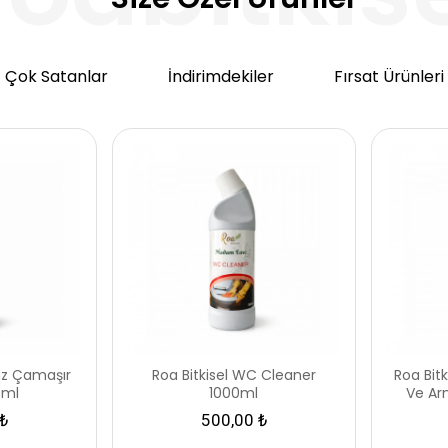
Çok Satanlar
İndirimdekiler
Fırsat Ürünleri
suz Çamaşır
Roa Bitkisel WC Cleaner
Roa Bit
0ml
1000ml
Ve Ar
₺
500,00 ₺