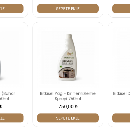
KLE
SEPETE EKLE
l (Buhar
Bitkisel Yağ - Kir Temizleme
Bitkise
750ml
Spreyi 750ml
₺
750,00 ₺
KLE
SEPETE EKLE