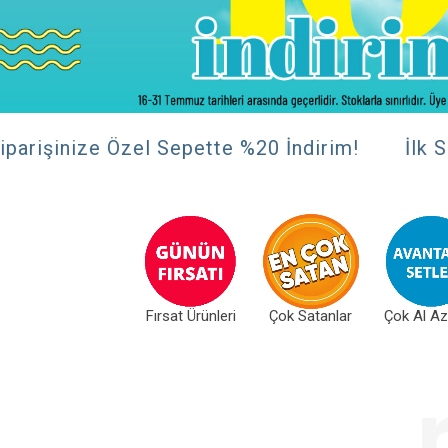
şinize Özel Sepette %20 İndirim!
İlk Sipari
Fırsat Ürünleri
Çok Satanlar
Çok Al A