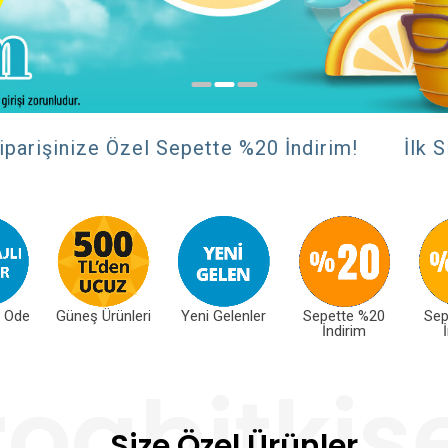
şinize Özel Sepette %20 İndirim!
İlk Sipariş
z Öde
Güneş Ürünleri
Yeni Gelenler
Sepette %20
Sep
İndirim
Size Özel Ürünler