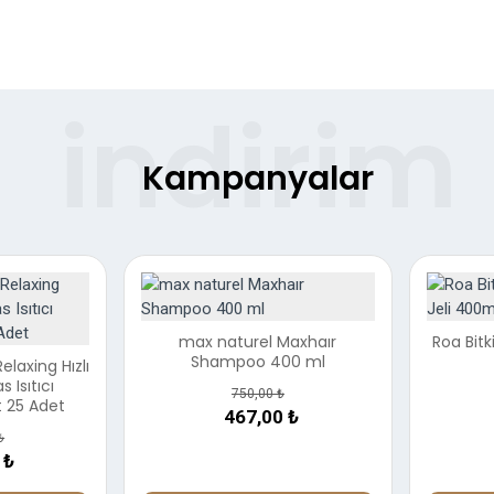
%38
%29
Kampanyalar
max naturel Maxhaır
Roa Bitk
Shampoo 400 ml
laxing Hızlı
%46
s Isıtıcı
750,00 ₺
t 25 Adet
467,00 ₺
₺
 ₺