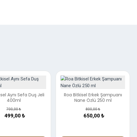
%19
isel Aynı Sefa Duş Jeli
Roa Bitkisel Erkek Şampuanı
400ml
Nane Özlü 250 ml
700,00 ₺
800,00 ₺
499,00 ₺
650,00 ₺