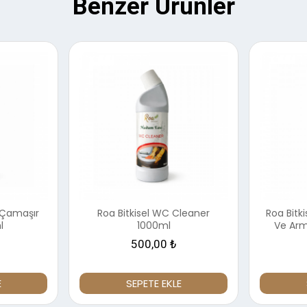
Benzer Ürünler
z Çamaşır
Roa Bitkisel WC Cleaner
Roa Bitk
l
1000ml
Ve Arm
500,00 ₺
E
SEPETE EKLE