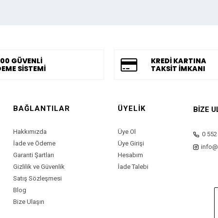
00 GÜVENLİ
KREDİ KARTINA
EME SİSTEMİ
TAKSİT İMKANI
BAĞLANTILAR
ÜYELİK
BİZE U
Hakkımızda
Üye Ol
0 552
İade ve Ödeme
Üye Girişi
info@
Garanti Şartları
Hesabım
Gizlilik ve Güvenlik
İade Talebi
Satış Sözleşmesi
Blog
Bize Ulaşın