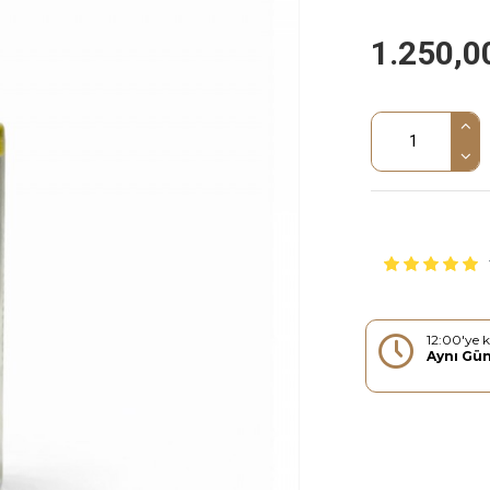
1.250,0
12:00'ye k
Aynı Gü