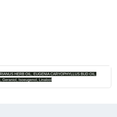
NTERIANUS HERB OIL, EUGENIA CARYOPHYLLUS BUD OIL,
 Geraniol, Isoeugenol, Linalool