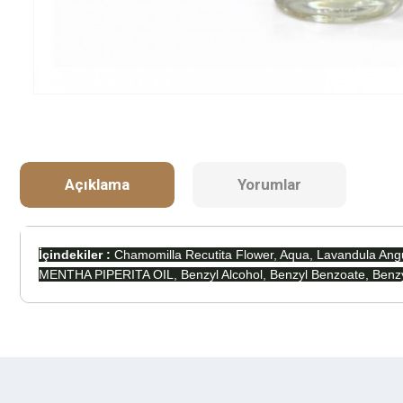
Açıklama
Yorumlar
İçindekiler :
Chamomilla Recutita Flower, Aqua, Lavandul
MENTHA PIPERITA OIL, Benzyl Alcohol, Benzyl Benzoate, Benzyl S