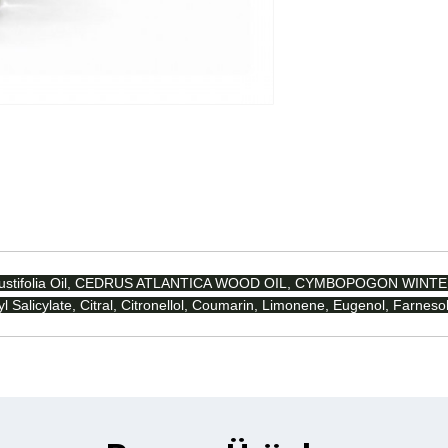
a Angustifolia Oil, CEDRUS ATLANTICA WOOD OIL, CYMBOPOGON WI
alicylate, Citral, Citronellol, Coumarin, Limonene, Eugenol, Farnesol,