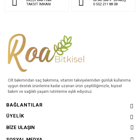
KREDİ KARTINA
WHATSAPP SİPARİŞ
TAKSİT İMKANI
0 552 211 88 08
Cilt bakımından saç bakımına, vitamin takviyelerinden günlük kullanıma
uygun destek ürünlerine kadar uzanan ürün çeşitliliğimizle, kişisel
bakım ve sağlıklı yaşam rutinlerine eşlik ediyoruz.
BAĞLANTILAR
ÜYELİK
BİZE ULAŞIN
SOSYAL MEDYA