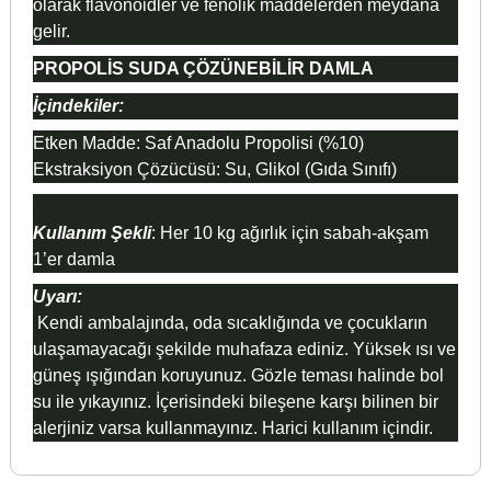
olarak flavonoidler ve fenolik maddelerden meydana
gelir.
PROPOLİS SUDA ÇÖZÜNEBİLİR DAMLA
İçindekiler:
Etken Madde: Saf Anadolu Propolisi (%10)
Ekstraksiyon Çözücüsü: Su, Glikol (Gıda Sınıfı)
Kullanım Şekli
: Her 10 kg ağırlık için sabah-akşam
1’er damla
Uyarı:
Kendi ambalajında, oda sıcaklığında ve çocukların
ulaşamayacağı şekilde muhafaza ediniz. Yüksek ısı ve
güneş ışığından koruyunuz. Gözle teması halinde bol
su ile yıkayınız. İçerisindeki bileşene karşı bilinen bir
alerjiniz varsa kullanmayınız. Harici kullanım içindir.