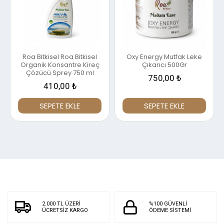
Roa Bitkisel Roa Bitkisel
Oxy Energy Mutfak Leke
Organik Konsantre Kireç
Çıkarıcı 500Gr
Çözücü Sprey 750 ml
750,00 ₺
410,00 ₺
SEPETE EKLE
SEPETE EKLE
2.000 TL ÜZERİ
%100 GÜVENLİ
ÜCRETSİZ KARGO
ÖDEME SİSTEMİ