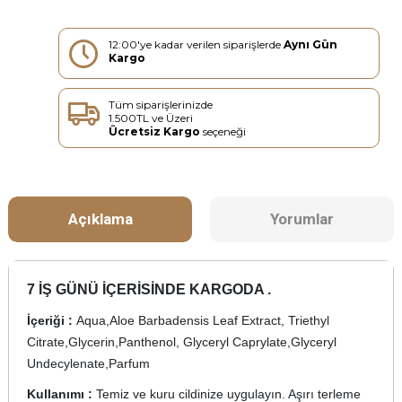
12:00'ye kadar verilen siparişlerde
Aynı Gün
Kargo
Tüm siparişlerinizde
1.500TL ve Üzeri
Ücretsiz Kargo
seçeneği
Açıklama
Yorumlar
7 İŞ GÜNÜ İÇERİSİNDE KARGODA .
İçeriği :
Aqua,Aloe Barbadensis Leaf Extract, Triethyl
Citrate,Glycerin,Panthenol, Glyceryl Caprylate,Glyceryl
Undecylenate,Parfum
Kullanımı :
Temiz ve kuru cildinize uygulayın. Aşırı terleme