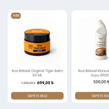
%53
Roa Bitkisel Original Tiger Balm
Roa Bitkisel Klorsu
50 ML
Suyu 1000m
500,00 ₺
699,00 ₺
1.500,00 ₺
SEPETE EKLE
SEPETE EKL