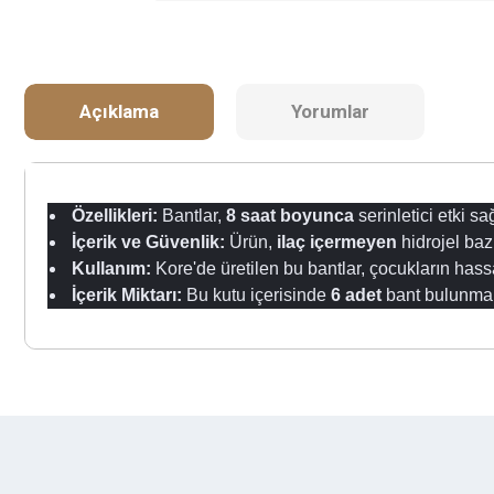
Açıklama
Yorumlar
Özellikleri:
Bantlar,
8 saat boyunca
serinletici etki sa
İçerik ve Güvenlik:
Ürün,
ilaç içermeyen
hidrojel bazl
Kullanım:
Kore'de üretilen bu bantlar, çocukların hassa
İçerik Miktarı:
Bu kutu içerisinde
6 adet
bant bulunmak