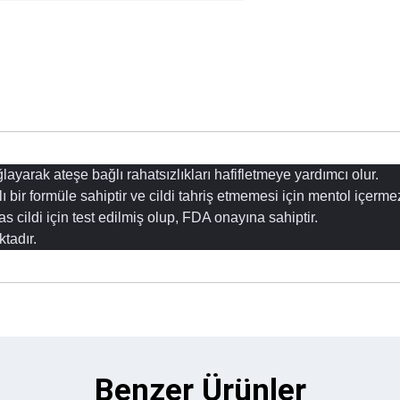
ğlayarak ateşe bağlı rahatsızlıkları hafifletmeye yardımcı olur.
ı bir formüle sahiptir ve cildi tahriş etmemesi için mentol içerme
s cildi için test edilmiş olup, FDA onayına sahiptir.
tadır.
Benzer Ürünler