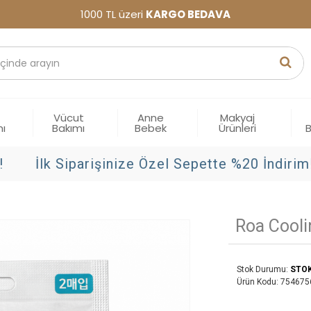
1000 TL üzeri
KARGO BEDAVA
Vücut
Anne
Makyaj
mı
Bakımı
Bebek
Ürünleri
İlk Siparişinize Özel Sepette %20 İndirim!
Roa Cooli
Stok Durumu:
STO
Ürün Kodu:
754675