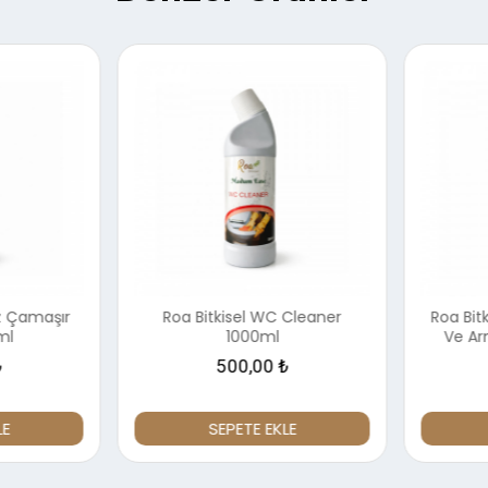
z Çamaşır
Roa Bitkisel WC Cleaner
Roa Bitk
l
1000ml
Ve Arm
500,00 ₺
E
SEPETE EKLE