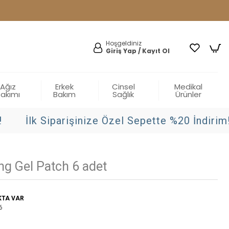
Hoşgeldiniz
Giriş Yap / Kayıt Ol
Ağız
Erkek
Cinsel
Medikal
Bakımı
Bakım
Sağlık
Ürünler
İlk Siparişinize Özel Sepette %20 İndirim!
ng Gel Patch 6 adet
KTA VAR
6