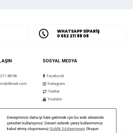
WHATSAPP SİPARİŞ
0 552 211 88 08
LAŞIN
SOSYAL MEDYA
 211 88 08
Facebook
roabitkisel.com
İnstagram
Twitter
Youtube
Deneyiminizi daha iyi hale getirmek için bu web sitesinde
çerezleri kullanıyoruz. Devam ederek çerez kullanımımızı
kabul etmiş oluyorsunuz
Gizlilik Sözleşmesini
Okuyun