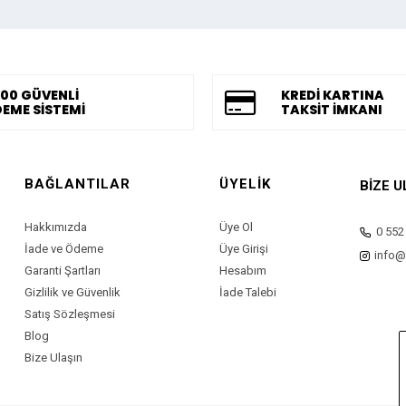
00 GÜVENLİ
KREDİ KARTINA
EME SİSTEMİ
TAKSİT İMKANI
BAĞLANTILAR
ÜYELİK
BİZE U
Hakkımızda
Üye Ol
0 552
İade ve Ödeme
Üye Girişi
info@
Garanti Şartları
Hesabım
Gizlilik ve Güvenlik
İade Talebi
Satış Sözleşmesi
Blog
Bize Ulaşın