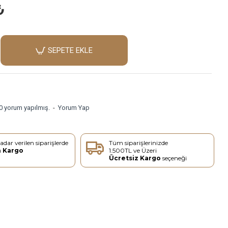
₺
SEPETE EKLE
0 yorum yapılmış.
-
Yorum Yap
adar verilen siparişlerde
Tüm siparişlerinizde
n Kargo
1.500TL ve Üzeri
Ücretsiz Kargo
seçeneği