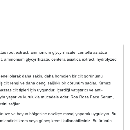
tus root extract, ammonium glycyrrhizate, centella asiatica
act, ammonium glycyrrhizate, centella asiatica extract, hydrolyzed
e genel olarak daha sakin, daha homojen bir cilt görünümü
miş cilt rengi ve daha genç, sağlıklı bir görünüm sağlar. Kırmızı
 cilt tipleri için uygundur. İçerdiği yatıştırıcı ve anti-
em kaybı yaşar ve kurulukla mücadele eder. Roa Rosa Face Serum,
sini sağlar.
yüzünüze ve boyun bölgesine nazikçe masaj yaparak uygulayın. Bu,
mlendirici krem veya güneş kremi kullanabilirsiniz. Bu ürünün