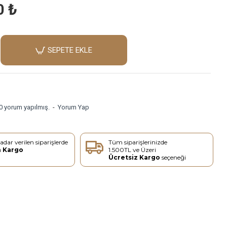
0 ₺
SEPETE EKLE
0 yorum yapılmış.
-
Yorum Yap
adar verilen siparişlerde
Tüm siparişlerinizde
n Kargo
1.500TL ve Üzeri
Ücretsiz Kargo
seçeneği