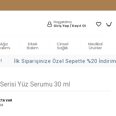
Hoşgeldiniz
Giriş Yap / Kayıt Ol
Ağız
Erkek
Cinsel
Medikal
Bakımı
Bakım
Sağlık
Ürünler
İlk Siparişinize Özel Sepette %20 İndirim!
Serisi Yüz Serumu 30 ml
KTA VAR
68