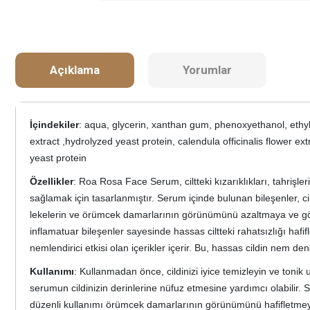
Açıklama
Yorumlar
İçindekiler
: aqua, glycerin, xanthan gum, phenoxyethanol, ethylh
extract ,hydrolyzed yeast protein, calendula officinalis flower ex
yeast protein
Özellikler
: Roa Rosa Face Serum, ciltteki kızarıklıkları, tahriş
sağlamak için tasarlanmıştır. Serum içinde bulunan bileşenler, ciltt
lekelerin ve örümcek damarlarının görünümünü azaltmaya ve göz altı
inflamatuar bileşenler sayesinde hassas ciltteki rahatsızlığı ha
nemlendirici etkisi olan içerikler içerir. Bu, hassas cildin nem d
Kullanımı
: Kullanmadan önce, cildinizi iyice temizleyin ve ton
serumun cildinizin derinlerine nüfuz etmesine yardımcı olabilir.
düzenli kullanımı örümcek damarlarının görünümünü hafifletmeye v