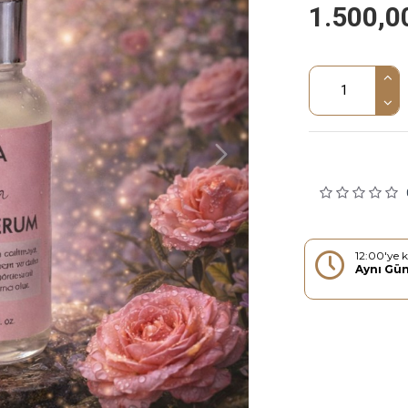
1.500,0
12:00'ye k
Aynı Gü