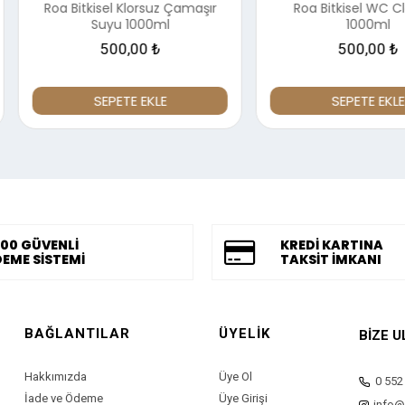
z Çamaşır
Roa Bitkisel WC Cleaner
Roa Bitk
l
1000ml
Ve Arm
500,00 ₺
E
SEPETE EKLE
00 GÜVENLİ
KREDİ KARTINA
EME SİSTEMİ
TAKSİT İMKANI
BAĞLANTILAR
ÜYELİK
BİZE U
Hakkımızda
Üye Ol
0 552
İade ve Ödeme
Üye Girişi
info@