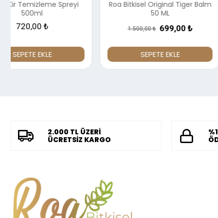
Roa Bitkisel Original Tiger Balm
Roa Bitkisel Klorsu
50 ML
Suyu 1000m
500,00 ₺
699,00 ₺
1.500,00 ₺
SEPETE EKLE
SEPETE EKL
2.000 TL ÜZERİ
%1
ÜCRETSİZ KARGO
ÖD