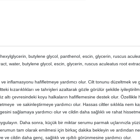
exylglycerin, butylene glycol, panthenol, escin, glycerin, ruscus aculea
tract, water, butylene glycol, escin, glycerin, ruscus aculeatus root extr
leri ve inflamasyonu hafifletmeye yardımcı olur. Cilt tonunu düzeltmek v
eki kızarıklıkları ve tahrişleri azaltarak gözle görülür şekilde iyileştiril
 çevresindeki koyu halkaların hafiflemesine destek olur. Özellikle hassas
fifletmeye ve sakinleştirmeye yardımcı olur. Hassas ciltler sıklıkla n
engesini sağlamaya yardımcı olur ve cildin daha sağlıklı ve rahat hissetme
ik uygulayın. Daha sonra, küçük bir miktar serumu parmak uçlarınızla 
 Serumun tam olarak emilmesi için birkaç dakika bekleyin ve ardından ne
e cildin daha genç, sağlıklı ve ışıltılı görünmesine yardımcı olur.