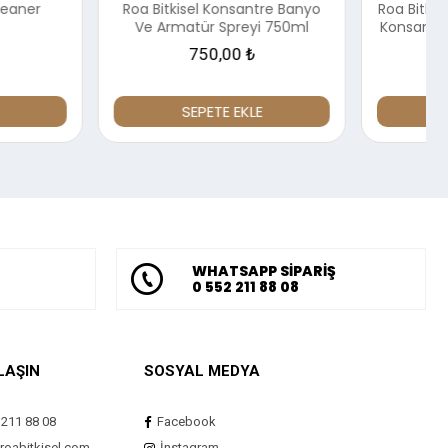
isel Konsantre Banyo
Roa Bitkisel Roa Bitkisel Organik
atür Spreyi 750ml
Konsantre Kireç Çözücü Sprey
750 ml
750,00 ₺
410,00 ₺
SEPETE EKLE
SEPETE EKLE
WHATSAPP SİPARİŞ
0 552 211 88 08
LAŞIN
SOSYAL MEDYA
 211 88 08
Facebook
roabitkisel.com
İnstagram