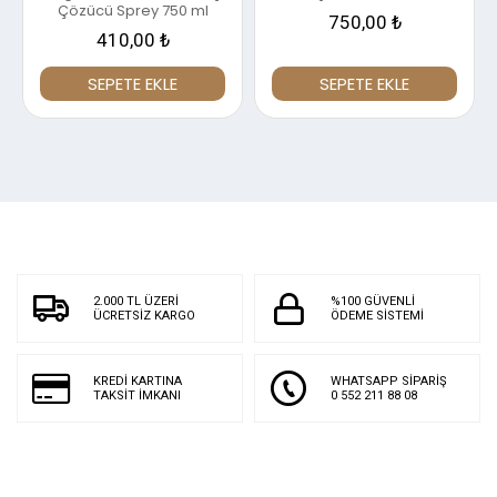
Çözücü Sprey 750 ml
750,00 ₺
410,00 ₺
SEPETE EKLE
SEPETE EKLE
2.000 TL ÜZERİ
%100 GÜVENLİ
ÜCRETSİZ KARGO
ÖDEME SİSTEMİ
KREDİ KARTINA
WHATSAPP SİPARİŞ
TAKSİT İMKANI
0 552 211 88 08