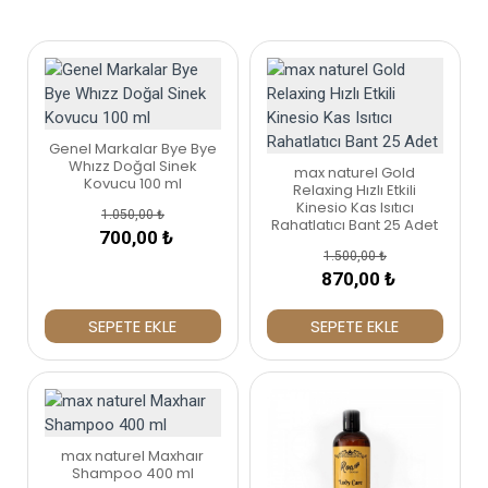
Genel Markalar Bye Bye
Whızz Doğal Sinek
max naturel Gold
Kovucu 100 ml
Relaxing Hızlı Etkili
Kinesio Kas Isıtıcı
%38
1.050,00 ₺
Rahatlatıcı Bant 25 Adet
700,00 ₺
1.500,00 ₺
870,00 ₺
SEPETE EKLE
SEPETE EKLE
%29
max naturel Maxhaır
Shampoo 400 ml