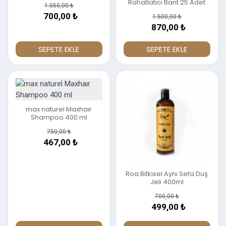
Rahatlatıcı Bant 25 Adet
1.050,00 ₺
700,00 ₺
1.500,00 ₺
870,00 ₺
SEPETE EKLE
SEPETE EKLE
%29
max naturel Maxhaır
Shampoo 400 ml
750,00 ₺
467,00 ₺
Roa Bitkisel Aynı Sefa Duş
Jeli 400ml
700,00 ₺
499,00 ₺