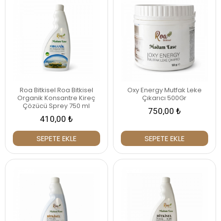
Roa Bitkisel Roa Bitkisel
Oxy Energy Mutfak Leke
Organik Konsantre Kireç
Çıkarıcı 500Gr
Çözücü Sprey 750 ml
750,00 ₺
410,00 ₺
SEPETE EKLE
SEPETE EKLE