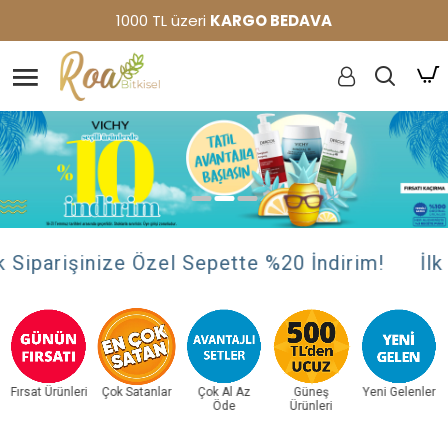
1000 TL üzeri
KARGO BEDAVA
iparişinize Özel Sepette %20 İndirim!
İlk Si
Fırsat Ürünleri
Çok Satanlar
Çok Al Az
Güneş
Yeni Gelenler
Öde
Ürünleri