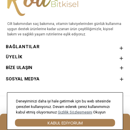
Cilt bakımından saç bakımına, vitamin takviyelerinden günlük kullanıma
uygun destek ürünlerine kadar uzanan ürün çeşitliliğimizle, kişisel
bakım ve sağlıklı yaşam rutinlerine eşlik ediyoruz.
BAĞLANTILAR
ÜYELİK
BİZE ULAŞIN
SOSYAL MEDYA
Deneyiminizi daha iyi hale getirmek için bu web sitesinde
Bu Site
Doğa Creative
Tarafından hazırlanmıştır.
çerezleri kullanıyoruz. Devam ederek çerez kullanımımızı
kabul etmiş oluyorsunuz
Gizlilik Sözleşmesini
Okuyun
KABUL EDIYORUM
Anasayfa
Hesabım
Sipariş Takibi
İletişim